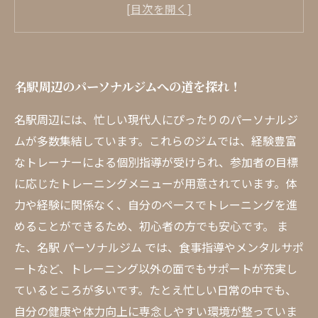
ングの革命を
なぜ名駅 パーソナルジム が人気なのか？その理
由に迫る
個別対応のトレーニングプログラムで理想の体
名駅周辺のパーソナルジムへの道を探れ！
を手に入れよう
仲間と共に成長：名駅のパーソナルジムでのモ
名駅周辺には、忙しい現代人にぴったりのパーソナルジ
チベーションの秘密
ムが多数集結しています。これらのジムでは、経験豊富
忙しいあなたにピッタリ！名駅のジムで手に入
なトレーナーによる個別指導が受けられ、参加者の目標
るライフスタイル
に応じたトレーニングメニューが用意されています。体
力や経験に関係なく、自分のペースでトレーニングを進
名駅パーソナルジムの魅力を総括！今すぐ体験
めることができるため、初心者の方でも安心です。 ま
しよう
た、名駅 パーソナルジム では、食事指導やメンタルサポ
ートなど、トレーニング以外の面でもサポートが充実し
ているところが多いです。たとえ忙しい日常の中でも、
自分の健康や体力向上に専念しやすい環境が整っていま