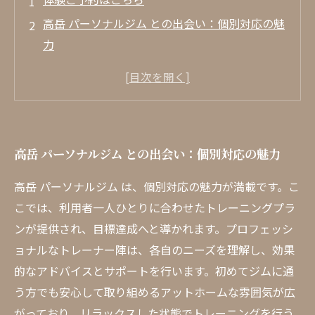
高岳 パーソナルジム との出会い：個別対応の魅
力
プロのトレーナーが導く！最適なトレーニング
プランの選び方
アットホームな雰囲気でリラックス：初めての
ジム体験
高岳 パーソナルジム との出会い：個別対応の魅力
総合的なサポートが実現する健康的なライフス
タイル
高岳 パーソナルジム は、個別対応の魅力が満載です。こ
高岳 パーソナルジム 利用者の声：成功体験の共
こでは、利用者一人ひとりに合わせたトレーニングプラ
有
ンが提供され、目標達成へと導かれます。プロフェッシ
効果的なトレーニング方法を探る：高岳の秘密
ョナルなトレーナー陣は、各自のニーズを理解し、効果
的なアドバイスとサポートを行います。初めてジムに通
あなたも始めよう！高岳 パーソナルジム での新
う方でも安心して取り組めるアットホームな雰囲気が広
しい挑戦
がっており、リラックスした状態でトレーニングを行う