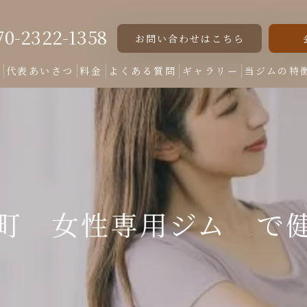
70-2322-1358
お問い合わせはこちら
ト
代表あいさつ
料金
よくある質問
ギャラリー
当ジムの特
女性専用
美脚
美尻
町 女性専用ジム で
くびれ
ダイエット