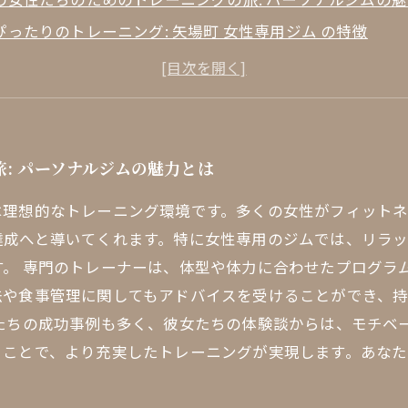
ぴったりのトレーニング: 矢場町 女性専用ジム の特徴
ら金曜までのモチベーション: 矢場町での充実したフィッ
秘訣: 矢場町 女性パーソナルジム での体験談
も叶える健康的なライフスタイル: 矢場町女子の声
自分に出会う: 矢場町 パーソナルジム での変化
: パーソナルジムの魅力とは
よ始まるフィットネスライフ: あなたの一歩を踏み出そう
は理想的なトレーニング環境です。多くの女性がフィット
達成へと導いてくれます。特に女性専用のジムでは、リラ
す。 専門のトレーナーは、体型や体力に合わせたプログラ
法や食事管理に関してもアドバイスを受けることができ、
性たちの成功事例も多く、彼女たちの体験談からは、モチベ
ることで、より充実したトレーニングが実現します。あな