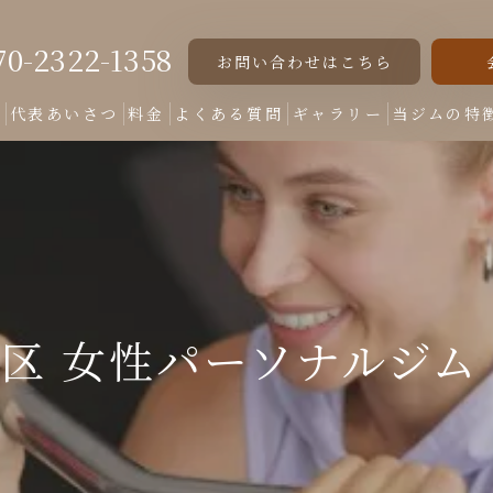
70-2322-1358
お問い合わせはこちら
ト
代表あいさつ
料金
よくある質問
ギャラリー
当ジムの特
女性専用
美脚
美尻
区 女性パーソナルジム
くびれ
ダイエット