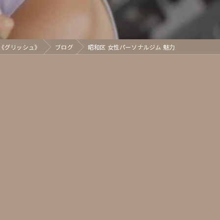
sh《グリッシュ》
ブログ
昭和区 女性パーソナルジム 魅力