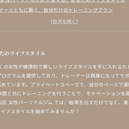
ナーとともに築く、自分だけのトレーニングプラン
共にモチベーションを高める！女性たちのフィットネスコ
ベートな空間で心も体もリフレッシュ
日常の中で見つけた、健康と美の新習慣
の女性たちの体験談：ジムがもたらした変化とは
なたのライフスタイル
も試してみませんか？昭和区の新しいフィットネスライフ
多くの女性が健康的で美しいライフスタイルを手に入れる
ログラムを提供しており、トレーナーは親身になってサポ
高めています。プライベートスペースで、自分のペースで運
仲間と共にトレーニングを行うことで、モチベーションを
和区 女性パーソナルジム では、結果を出すだけでなく、
ライフスタイルを始めてみませんか？