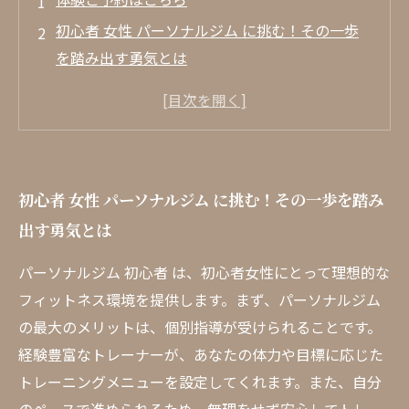
初心者 女性 パーソナルジム に挑む！その一歩
を踏み出す勇気とは
ジム 初心者 女性 の不安を解消する！パーソナ
ルジムの特長を徹底解説
コーチとの出会いが変える！トレーニングの流
れとコミュニケーション方法
初心者 女性 パーソナルジム に挑む！その一歩を踏み
楽しみながら成長するためのマインドセットを
出す勇気とは
手に入れよう
目標設定の重要性！あなたに合ったフィットネ
パーソナルジム 初心者 は、初心者女性にとって理想的な
スプランを作ろう
フィットネス環境を提供します。まず、パーソナルジム
女性初心者が感じるパーソナルジムのメリット
の最大のメリットは、個別指導が受けられることです。
とは？効果的な活用法を紹介
経験豊富なトレーナーが、あなたの体力や目標に応じた
健康的なライフスタイルを手に入れる！パーソ
トレーニングメニューを設定してくれます。また、自分
ナルジムでの新たな挑戦を振り返る