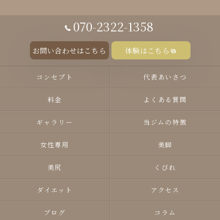
070-2322-1358
お問い合わせはこちら
体験はこちら
コンセプト
代表あいさつ
料金
よくある質問
ギャラリー
当ジムの特徴
女性専用
美脚
美尻
くびれ
ダイエット
アクセス
ブログ
コラム