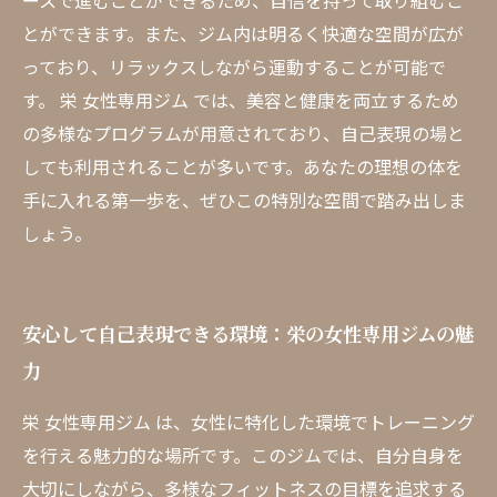
ースで進むことができるため、自信を持って取り組むこ
とができます。また、ジム内は明るく快適な空間が広が
っており、リラックスしながら運動することが可能で
す。 栄 女性専用ジム では、美容と健康を両立するため
の多様なプログラムが用意されており、自己表現の場と
しても利用されることが多いです。あなたの理想の体を
手に入れる第一歩を、ぜひこの特別な空間で踏み出しま
しょう。
安心して自己表現できる環境：栄の女性専用ジムの魅
力
栄 女性専用ジム は、女性に特化した環境でトレーニング
を行える魅力的な場所です。このジムでは、自分自身を
大切にしながら、多様なフィットネスの目標を追求する