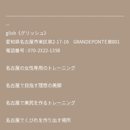
--------------------------------------------------------------------
--
glish《グリッシュ》
愛知県名古屋市東区泉2-17-16 GRANDEPONTE泉801
電話番号 : 070-2322-1358
名古屋の女性専用のトレーニング
名古屋で目指す理想の美脚
名古屋で美尻を作るトレーニング
名古屋でくびれを作り出す場所