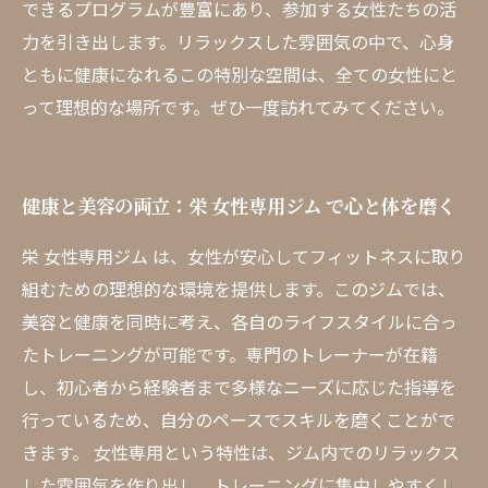
できるプログラムが豊富にあり、参加する女性たちの活
力を引き出します。リラックスした雰囲気の中で、心身
ともに健康になれるこの特別な空間は、全ての女性にと
って理想的な場所です。ぜひ一度訪れてみてください。
健康と美容の両立：栄 女性専用ジム で心と体を磨く
栄 女性専用ジム は、女性が安心してフィットネスに取り
組むための理想的な環境を提供します。このジムでは、
美容と健康を同時に考え、各自のライフスタイルに合っ
たトレーニングが可能です。専門のトレーナーが在籍
し、初心者から経験者まで多様なニーズに応じた指導を
行っているため、自分のペースでスキルを磨くことがで
きます。 女性専用という特性は、ジム内でのリラックス
した雰囲気を作り出し、トレーニングに集中しやすくし