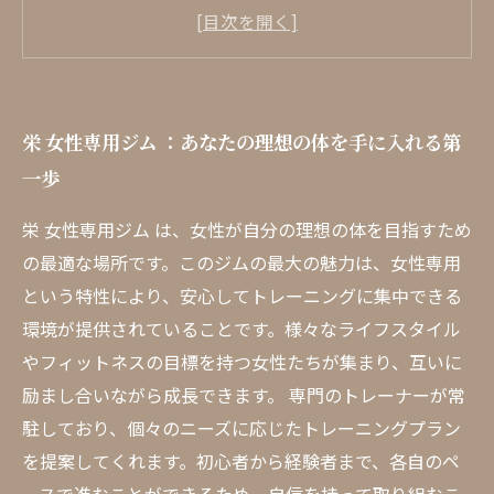
安心して自己表現できる環境：栄の女性専用ジ
ムの魅力
専門トレーナーとともに成長する：初心者から
上級者までのサポート
栄 女性専用ジム ：あなたの理想の体を手に入れる第
リラックスしながらトレーニング：女性限定ジ
一歩
ムの利点
健康と美容の両立：栄 女性専用ジム で心と体を
栄 女性専用ジム は、女性が自分の理想の体を目指すため
磨く
の最適な場所です。このジムの最大の魅力は、女性専用
成功体験をシェア：栄 女性専用ジム での仲間と
という特性により、安心してトレーニングに集中できる
の出会い
環境が提供されていることです。様々なライフスタイル
未来の自分を見据えて：栄の女性専用ジムがあ
やフィットネスの目標を持つ女性たちが集まり、互いに
なたを変える
励まし合いながら成長できます。 専門のトレーナーが常
駐しており、個々のニーズに応じたトレーニングプラン
を提案してくれます。初心者から経験者まで、各自のペ