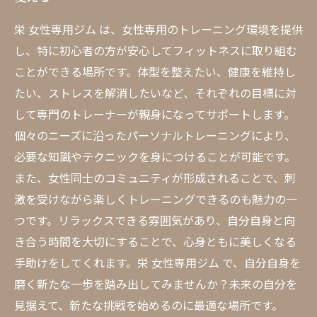
栄 女性専用ジム は、女性専用のトレーニング環境を提供
し、特に初心者の方が安心してフィットネスに取り組む
ことができる場所です。体型を整えたい、健康を維持し
たい、ストレスを解消したいなど、それぞれの目標に対
して専門のトレーナーが親身になってサポートします。
個々のニーズに沿ったパーソナルトレーニングにより、
必要な知識やテクニックを身につけることが可能です。
また、女性同士のコミュニティが形成されることで、刺
激を受けながら楽しくトレーニングできるのも魅力の一
つです。リラックスできる雰囲気があり、自分自身と向
き合う時間を大切にすることで、心身ともに美しくなる
手助けをしてくれます。栄 女性専用ジム で、自分自身を
磨く新たな一歩を踏み出してみませんか？未来の自分を
見据えて、新たな挑戦を始めるのに最適な場所です。