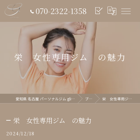
070-2322-1358
栄 女性専用ジム の魅力
愛知県 名古屋 パーソナルジム glish《グリッシュ》
ブログ
栄 女性専用ジム の魅力
栄 女性専用ジム の魅力
2024/12/18