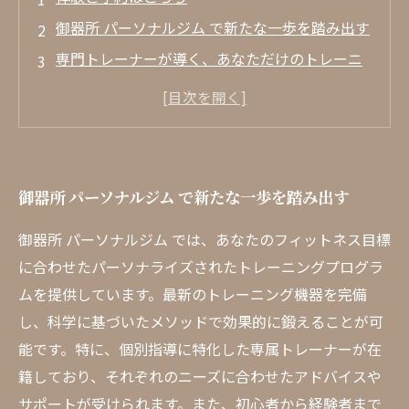
御器所 パーソナルジム で新たな一歩を踏み出す
専門トレーナーが導く、あなただけのトレーニ
ングプラン
多様なニーズに応える、 御器所 パーソナルジム
の魅力
リラックスできる環境がもたらすフィットネス
御器所 パーソナルジム で新たな一歩を踏み出す
の効果
初心者から経験者まで、全ての人をサポートす
御器所 パーソナルジム では、あなたのフィットネス目標
るジム
に合わせたパーソナライズされたトレーニングプログラ
科学に基づいたアプローチで見える成果
ムを提供しています。最新のトレーニング機器を完備
し、科学に基づいたメソッドで効果的に鍛えることが可
御器所 パーソナルジム で夢のボディを手に入れ
能です。特に、個別指導に特化した専属トレーナーが在
よう
籍しており、それぞれのニーズに合わせたアドバイスや
サポートが受けられます。また、初心者から経験者まで