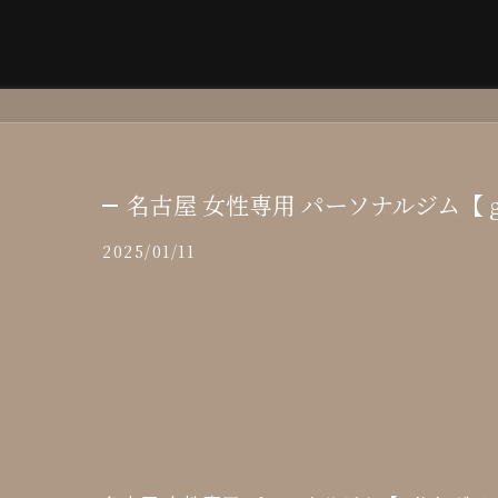
名古屋 女性専用 パーソナルジム【 g
2025/01/11