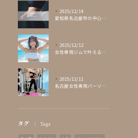
2025/12/14
愛知県名古屋市の中心部に位置する女性専用パーソナルジムgli...
2025/12/12
女性専用ジムで叶える理想の体型作り
2025/12/11
名古屋女性専用パーソナルジムglishグリッシュ
タグ
Tags