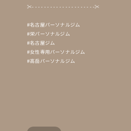
✂︎- - - - - - - - - - - - - - - - - - - - -✂︎
#名古屋パーソナルジム
#栄パーソナルジム
#名古屋ジム
#女性専用パーソナルジム
#高岳パーソナルジム