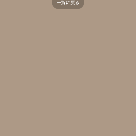
一覧に戻る