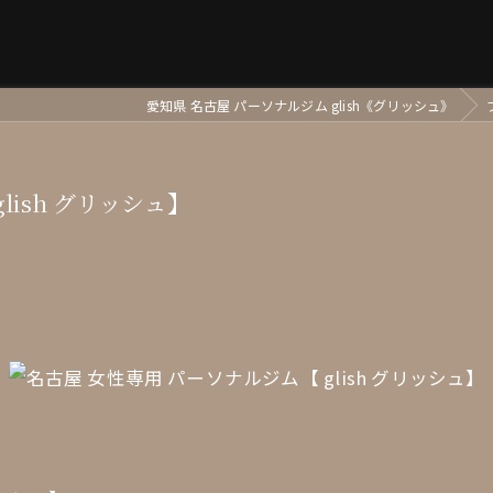
愛知県 名古屋 パーソナルジム glish《グリッシュ》
lish グリッシュ】