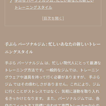
手ぶら パーソナルジム : 忙しいあなたの新しい
トレーニングスタイル
パーソナルジム 手ぶら で行ける理由: ジムに行
く手間を省く秘訣とは？
トレーニング前後の時間を有効活用: 手ぶらジム
の魅力
手ぶら パーソナルジム : 忙しいあなたの新しいトレー
専門トレーナーとの出会い: あなたにぴったりの
ニングスタイル
指導スタイル
運動を始める第一歩: 手ぶらで通えるジムが成功
手ぶら パーソナルジム は、忙しい現代人にとって最適な
の鍵
トレーニング方法です。一般的なジムでは、トレーニン
フィットネスの楽しみを再発見: 手ぶらで気軽に
グウェアや道具を持って行く必要がありますが、 手ぶら
体験！
ジム ではその煩わしさがありません。これにより、ジム
手ぶらでパーソナルジムを楽しむ理由とその結
に行くことがストレスではなく、気軽に運動を取り入れ
果
るきっかけとなります。 また、パーソナルジムでは、各
自のフィットネス目標に合わせて専門トレーナーからの