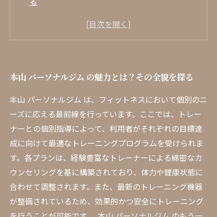
る
多様なトレーニングプログラムの詳細と効果
専門トレーナーの指導が生む成功事例
オーダーメイドプランで個別ニーズに対応
アットホームな雰囲気で仲間と共に成長
本山 パーソナルジム の魅力とは？その全貌を探る
本山 パーソナルジム で得られる自信と成果
本山 パーソナルジム は、フィットネスにおいて個別のニ
まとめ：本山 パーソナルジム で新たな一歩を踏
ーズに応える最前線を行っています。ここでは、トレー
み出そう
ナーとの個別指導によって、利用者がそれぞれの目標達
成に向けて最適なトレーニングプログラムを受けられま
す。各プランは、経験豊富なトレーナーによる綿密なカ
ウンセリングを基に構築されており、体力や健康状態に
合わせて調整されます。また、最新のトレーニング機器
が整備されているため、効果的かつ安全にトレーニング
を行うことが可能です。 本山 パーソナルジム のもう一