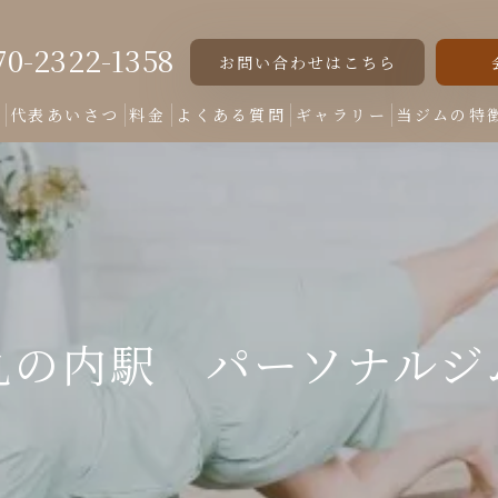
70-2322-1358
お問い合わせはこちら
ト
代表あいさつ
料金
よくある質問
ギャラリー
当ジムの特
女性専用
美脚
美尻
丸の内駅 パーソナルジ
くびれ
ダイエット