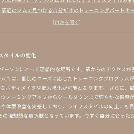
駅近のジムで見つける自分だけのトレーニングパートナ
忙しいビジネスパーソンに最適なジムの選び方
個別サポートが効果的なボディメイクに繋がる理由
トレーニングを効果的にする充実した設備とアクセスの
丸の内駅 パーソナルジム で得られる健康的な未来
フスタイルの変化
理想の体型を手に入れるために今、ジムへ行こう
スパーソンにとって理想的な場所です。駅からのアクセス
ジムでは、個別のニーズに応じたトレーニングプログラム
なボディメイクや筋力強化が可能となります。 さらに、
、ウォーミングアップからクールダウンまで細やかな指導
や体型改善を実感しており、ライフスタイルの向上にも貢献
めの理想的な選択肢となっています。今すぐ自分に合った