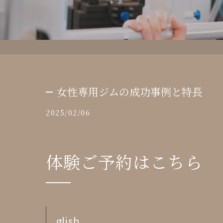
女性専用ジムの成功事例と特長
2025/02/06
体験ご予約はこちら
glish