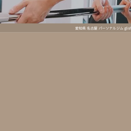
愛知県 名古屋 パーソナルジム gli