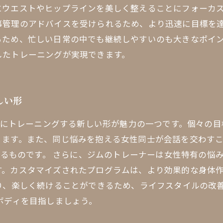
にウエストやヒップラインを美しく整えることにフォーカ
事管理のアドバイスを受けられるため、より迅速に目標を
ため、忙しい日常の中でも継続しやすいのも大きなポイン
したトレーニングが実現できます。
しい形
ともにトレーニングする新しい形が魅力の一つです。個々の
ります。また、同じ悩みを抱える女性同士が会話を交わす
できるものです。 さらに、ジムのトレーナーは女性特有の
す。カスタマイズされたプログラムは、より効果的な身体
り、楽しく続けることができるため、ライフスタイルの改善に
ボディを目指しましょう。