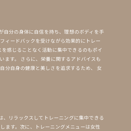
性が自分の身体に自信を持ち、理想のボディを手
のフィードバックを受けながら効果的にトレー
スを感じることなく活動に集中できるのもポイ
います。 さらに、栄養に関するアドバイスも
自分自身の健康と美しさを追求するため、 女
境は、リラックスしてトレーニングに集中できる
供します。次に、トレーニングメニューは女性