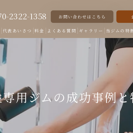
70-2322-1358
お問い合わせはこちら
ト
代表あいさつ
料金
よくある質問
ギャラリー
当ジムの特
女性専用
美脚
美尻
性専用ジムの成功事例と
くびれ
ダイエット