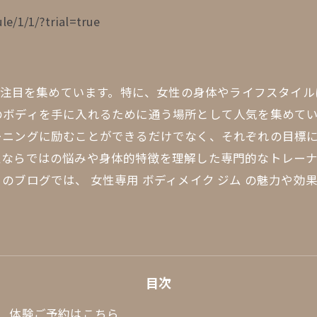
le/1/1/?trial=true
ます注目を集めています。特に、女性の身体やライフスタイ
のボディを手に入れるために通う場所として人気を集めて
ーニングに励むことができるだけでなく、それぞれの目標
性ならではの悩みや身体的特徴を理解した専門的なトレー
のブログでは、 女性専用 ボディメイク ジム の魅力や
目次
体験ご予約はこちら