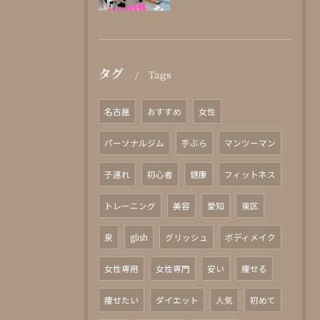
タグ
Tags
名古屋
おすすめ
女性
パーソナルジム
手ぶら
マンツーマン
子連れ
初心者
健康
フィットネス
トレーニング
美容
愛知
東区
泉
glish
グリッシュ
ボディメイク
女性専用
女性専門
安い
痩せる
痩せたい
ダイエット
人気
初めて