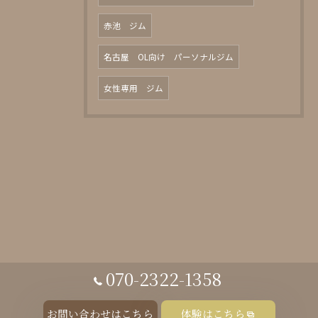
赤池 ジム
名古屋 OL向け パーソナルジム
女性専用 ジム
070-2322-1358
お問い合わせはこちら
体験はこちら