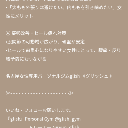
•「太もも外張りは避けたい、内ももを引き締めたい」女
性にメリット
④ 姿勢改善・ヒール疲れ対策
•股関節の可動域が広がり、骨盤が安定
•ヒールで前重心になりやすい女性にとって、腰痛・反り
腰予防にもつながる
名古屋女性専用パーソナルジムglish 《グリッシュ 》
✂︎- - - - - - - - - - - - - - - - - - - - -✂︎
いいね・フォローお願いします。
『glish』Personal Gym @glish_gym
トレーナー @syun_glish