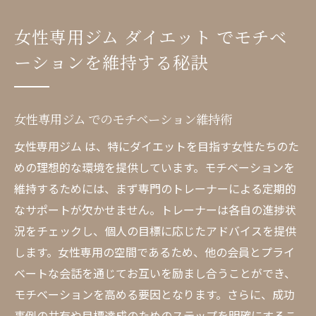
女性専用ジム ダイエット でモチベ
ーションを維持する秘訣
女性専用ジム でのモチベーション維持術
女性専用ジム は、特にダイエットを目指す女性たちのた
めの理想的な環境を提供しています。モチベーションを
維持するためには、まず専門のトレーナーによる定期的
なサポートが欠かせません。トレーナーは各自の進捗状
況をチェックし、個人の目標に応じたアドバイスを提供
します。女性専用の空間であるため、他の会員とプライ
ベートな会話を通じてお互いを励まし合うことができ、
モチベーションを高める要因となります。さらに、成功
事例の共有や目標達成のためのステップを明確にするこ