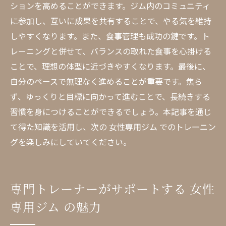
ションを高めることができます。ジム内のコミュニティ
に参加し、互いに成果を共有することで、やる気を維持
しやすくなります。また、食事管理も成功の鍵です。ト
レーニングと併せて、バランスの取れた食事を心掛ける
ことで、理想の体型に近づきやすくなります。最後に、
自分のペースで無理なく進めることが重要です。焦ら
ず、ゆっくりと目標に向かって進むことで、長続きする
習慣を身につけることができるでしょう。本記事を通じ
て得た知識を活用し、次の 女性専用ジム でのトレーニン
グを楽しみにしていてください。
専門トレーナーがサポートする 女性
専用ジム の魅力