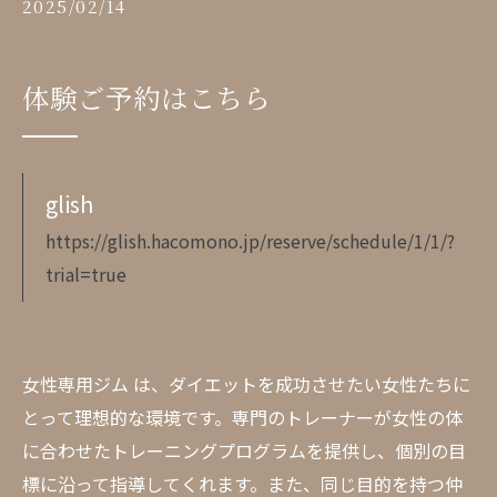
2025/02/14
体験ご予約はこちら
glish
https://glish.hacomono.jp/reserve/schedule/1/1/?
trial=true
女性専用ジム は、ダイエットを成功させたい女性たちに
とって理想的な環境です。専門のトレーナーが女性の体
に合わせたトレーニングプログラムを提供し、個別の目
標に沿って指導してくれます。また、同じ目的を持つ仲