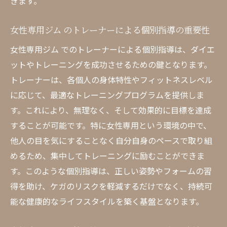
きます。
女性専用ジム のトレーナーによる個別指導の重要性
女性専用ジム でのトレーナーによる個別指導は、ダイエ
ットやトレーニングを成功させるための鍵となります。
トレーナーは、各個人の身体特性やフィットネスレベル
に応じて、最適なトレーニングプログラムを提供しま
す。これにより、無理なく、そして効果的に目標を達成
することが可能です。特に女性専用という環境の中で、
他人の目を気にすることなく自分自身のペースで取り組
めるため、集中してトレーニングに励むことができま
す。このような個別指導は、正しい姿勢やフォームの習
得を助け、ケガのリスクを軽減するだけでなく、持続可
能な健康的なライフスタイルを築く基盤となります。