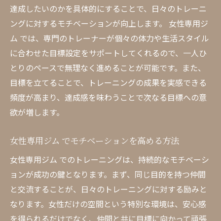
達成したいのかを具体的にすることで、日々のトレーニ
ングに対するモチベーションが向上します。 女性専用ジ
ム では、専門のトレーナーが個々の体力や生活スタイル
に合わせた目標設定をサポートしてくれるので、一人ひ
とりのペースで無理なく進めることが可能です。また、
目標を立てることで、トレーニングの成果を実感できる
頻度が高まり、達成感を味わうことで次なる目標への意
欲が増します。
女性専用ジム でモチベーションを高める方法
女性専用ジム でのトレーニングは、持続的なモチベーシ
ョンが成功の鍵となります。まず、同じ目的を持つ仲間
と交流することが、日々のトレーニングに対する励みと
なります。女性だけの空間という特別な環境は、安心感
を得られるだけでなく、仲間と共に目標に向かって頑張