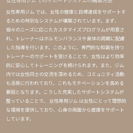
女性専用ジム でのサポートシステムの構築方法
女性専用ジム では、女性の健康と目標達成をサポートす
るための特別なシステムが構築されています。まず、
個々のニーズに応じたカスタマイズプログラムが用意さ
れ、トレーナーはホルモンバランスや身体の周期に配慮
した指導を行います。このように、専門的な知識を持つ
トレーナーのサポートを受けることで、女性はより効率
的に安心してトレーニングを続けられます。また、ジム
内では女性同士の交流を深めるため、コミュニティ活動
も活発に行われており、これもモチベーションを高める
要因となります。こうした充実したサポートシステムが
整っていることで、 女性専用ジム は女性にとって理想的
な環境を提供しており、心身の両面から健康をサポート
しています。