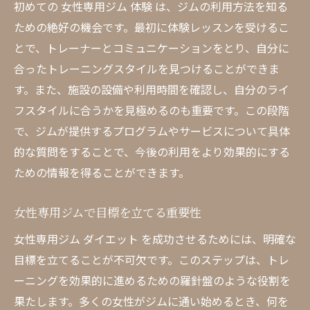
初めての 女性専用ジム 体験 は、ジムの利用方法を知る
女性専用ジム での長期的な健康の確保法
ための絶好の機会です。最初に体験レッスンを受けるこ
とで、トレーナーとコミュニケーションをとり、自分に
合ったトレーニングスタイルを見つけることができま
す。また、施設の設備や利用時間を確認し、自分のライ
フスタイルに合うかを見極めるのも重要です。この段階
で、ジムが提供するプログラムやサービスについて具体
的な質問をすることで、今後の利用をより効果的にする
ための情報を得ることができます。
女性専用ジムで目標を立てる重要性
女性専用ジム ダイエット を成功させるためには、明確な
目標を立てることが不可欠です。このステップは、トレ
ーニングを効果的に進めるための羅針盤のような役割を
果たします。多くの女性がジムに通い始めるとき、何を