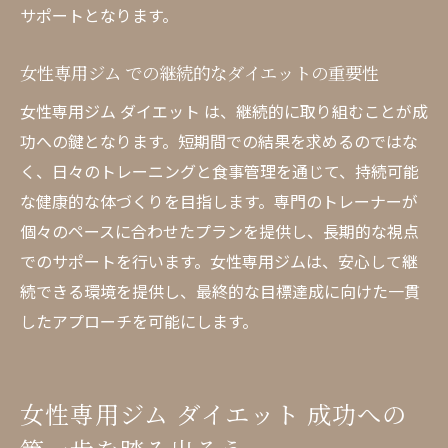
テップ
サポートとなります。
女性専用ジム でのバランスの取れた生活の
実現
女性専用ジム での継続的なダイエットの重要性
女性専用ジム での食生活と運動の調和
女性専用ジム ダイエット は、継続的に取り組むことが成
女性専用ジム での心の健康を保つ方法
功への鍵となります。短期間での結果を求めるのではな
く、日々のトレーニングと食事管理を通じて、持続可能
女性専用ジム での長期的な健康維持の秘訣
な健康的な体づくりを目指します。専門のトレーナーが
女性専用ジム のトレーニングプログラムで効果
個々のペースに合わせたプランを提供し、長期的な視点
的にダイエット
でのサポートを行います。女性専用ジムは、安心して継
女性専用ジム での効果的なトレーニング選
続できる環境を提供し、最終的な目標達成に向けた一貫
び
したアプローチを可能にします。
女性専用ジム のプログラムでの成果を上げ
る方法
女性専用ジム での個別プログラム活用術
女性専用ジム ダイエット 成功への
女性専用ジム でのトレーニングの多様性を