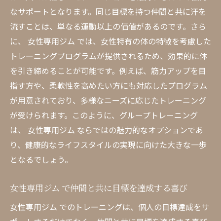
なサポートとなります。同じ目標を持つ仲間と共に汗を
流すことは、単なる運動以上の価値があるのです。さら
に、 女性専用ジム では、女性特有の体の特徴を考慮した
トレーニングプログラムが提供されるため、効果的に体
を引き締めることが可能です。例えば、筋力アップを目
指す方や、柔軟性を高めたい方にも対応したプログラム
が用意されており、多様なニーズに応じたトレーニング
が受けられます。このように、グループトレーニング
は、 女性専用ジム ならではの魅力的なオプションであ
り、健康的なライフスタイルの実現に向けた大きな一歩
となるでしょう。
女性専用ジム で仲間と共に目標を達成する喜び
女性専用ジム でのトレーニングは、個人の目標達成をサ