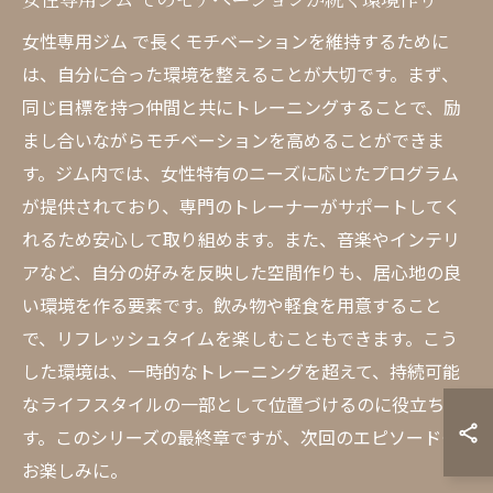
女性専用ジム で長くモチベーションを維持するために
は、自分に合った環境を整えることが大切です。まず、
同じ目標を持つ仲間と共にトレーニングすることで、励
まし合いながらモチベーションを高めることができま
す。ジム内では、女性特有のニーズに応じたプログラム
が提供されており、専門のトレーナーがサポートしてく
れるため安心して取り組めます。また、音楽やインテリ
アなど、自分の好みを反映した空間作りも、居心地の良
い環境を作る要素です。飲み物や軽食を用意すること
で、リフレッシュタイムを楽しむこともできます。こう
した環境は、一時的なトレーニングを超えて、持続可能
なライフスタイルの一部として位置づけるのに役立ちま
す。このシリーズの最終章ですが、次回のエピソードも
お楽しみに。