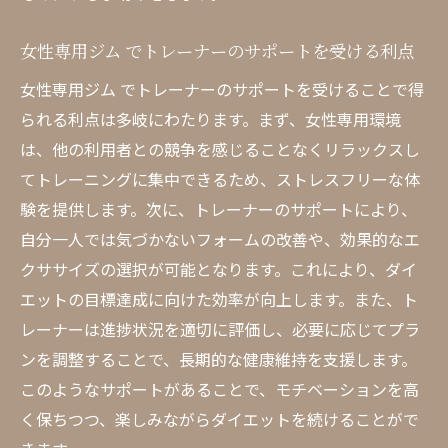
女性専用ジム でトレーナーのサポートを受ける利点
女性専用ジム でトレーナーのサポートを受けることで得
られる利点は多岐にわたります。まず、女性専用環境
は、他の利用者との競争を感じることなくリラックスし
てトレーニングに集中できるため、ストレスフリーな体
験を提供します。次に、トレーナーのサポートにより、
自分一人では気づかないフォームの改善や、効果的なエ
クササイズの選択が可能となります。これにより、ダイ
エットの目標達成に向けた効率が向上します。また、ト
レーナーは進捗状況を適切に評価し、必要に応じてプラ
ンを調整することで、長期的な健康維持を支援します。
このようなサポートがあることで、モチベーションを高
く保ちつつ、楽しみながらダイエットを続けることがで