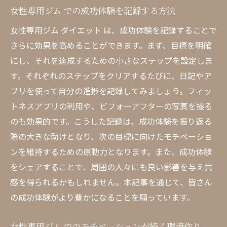
女性専用ジム での成功体験を記録する方法
女性専用ジム ダイエット は、成功体験を記録することで
さらに効果を高めることができます。まず、目標を明確
にし、それを達成するための小さなステップを設定しま
す。それぞれのステップをクリアするたびに、日記やア
プリを使って自分の進捗を記録してみましょう。フィッ
トネスアプリの利用や、ビフォーアフターの写真を撮る
のも効果的です。こうした記録は、成功体験を振り返る
際の大きな助けとなり、次の目標に向けたモチベーショ
ンを維持するための原動力となります。また、成功体験
をシェアすることで、周囲の人々にも良い影響を与え共
感を得られるかもしれません。本記事を通じて、皆さん
の成功体験がより豊かになることを願っています。
女性専用ジム でのモチベーションが続く環境作り