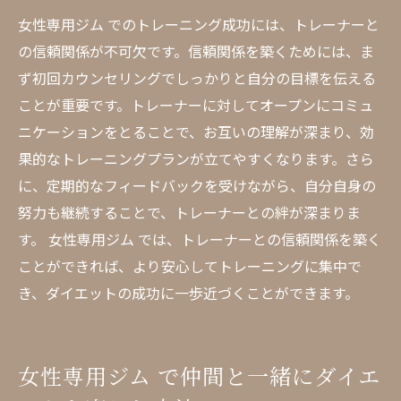
女性専用ジム でのトレーニング成功には、トレーナーと
の信頼関係が不可欠です。信頼関係を築くためには、ま
ず初回カウンセリングでしっかりと自分の目標を伝える
ことが重要です。トレーナーに対してオープンにコミュ
ニケーションをとることで、お互いの理解が深まり、効
果的なトレーニングプランが立てやすくなります。さら
に、定期的なフィードバックを受けながら、自分自身の
努力も継続することで、トレーナーとの絆が深まりま
す。 女性専用ジム では、トレーナーとの信頼関係を築く
ことができれば、より安心してトレーニングに集中で
き、ダイエットの成功に一歩近づくことができます。
女性専用ジム で仲間と一緒にダイエ