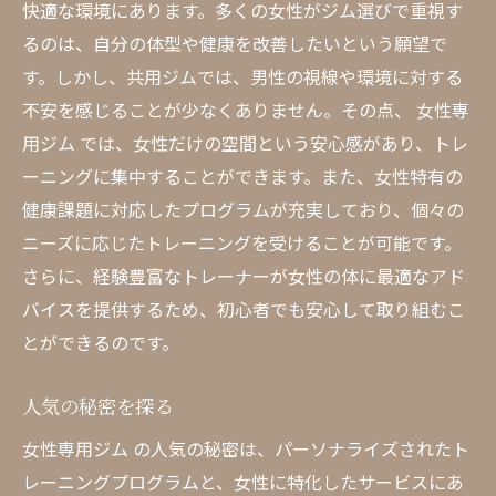
快適な環境にあります。多くの女性がジム選びで重視す
るのは、自分の体型や健康を改善したいという願望で
す。しかし、共用ジムでは、男性の視線や環境に対する
不安を感じることが少なくありません。その点、 女性専
用ジム では、女性だけの空間という安心感があり、トレ
ーニングに集中することができます。また、女性特有の
健康課題に対応したプログラムが充実しており、個々の
ニーズに応じたトレーニングを受けることが可能です。
さらに、経験豊富なトレーナーが女性の体に最適なアド
バイスを提供するため、初心者でも安心して取り組むこ
とができるのです。
人気の秘密を探る
女性専用ジム の人気の秘密は、パーソナライズされたト
レーニングプログラムと、女性に特化したサービスにあ