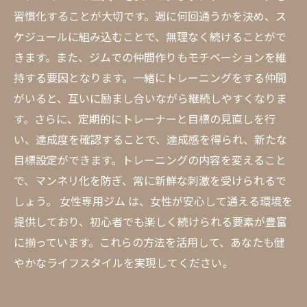
習慣化することが大切です。週に何回通うかを決め、ス
ケジュールに組み込むことで、無理なく続けることがで
きます。また、ジムでの仲間作りもモチベーションを維
持する要因となります。一緒にトレーニングをする仲間
がいると、互いに励まし合いながら継続しやすくなりま
す。さらに、定期的にトレーナーと目標の見直しを行
い、達成度を確認することで、達成感を得られ、新たな
目標設定ができます。トレーニングの内容を変えること
で、マンネリ化を防ぎ、常に新鮮な刺激を受けられるで
しょう。 女性専用ジム は、女性が安心して通える環境を
提供しており、初心者でも楽しく続けられる要素が豊富
に揃っています。これらの方法を活用して、あなたも健
やかなライフスタイルを実現してください。