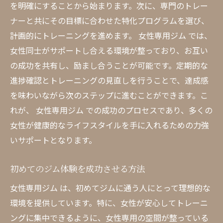
を明確にすることから始まります。次に、専門のトレー
ナーと共にその目標に合わせた特化プログラムを選び、
計画的にトレーニングを進めます。 女性専用ジム では、
女性同士がサポートし合える環境が整っており、お互い
の成功を共有し、励まし合うことが可能です。定期的な
進捗確認とトレーニングの見直しを行うことで、達成感
を味わいながら次のステップに進むことができます。こ
れが、 女性専用ジム での成功のプロセスであり、多くの
女性が健康的なライフスタイルを手に入れるための力強
いサポートとなります。
初めてのジム体験を成功させる方法
女性専用ジム は、初めてジムに通う人にとって理想的な
環境を提供しています。特に、女性が安心してトレーニ
ングに集中できるように、女性専用の空間が整っている