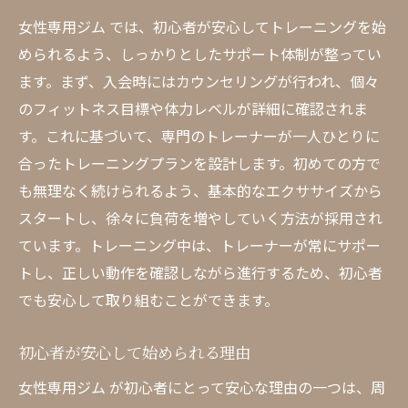
女性専用ジム では、初心者が安心してトレーニングを始
められるよう、しっかりとしたサポート体制が整ってい
ます。まず、入会時にはカウンセリングが行われ、個々
のフィットネス目標や体力レベルが詳細に確認されま
す。これに基づいて、専門のトレーナーが一人ひとりに
合ったトレーニングプランを設計します。初めての方で
も無理なく続けられるよう、基本的なエクササイズから
スタートし、徐々に負荷を増やしていく方法が採用され
ています。トレーニング中は、トレーナーが常にサポー
トし、正しい動作を確認しながら進行するため、初心者
でも安心して取り組むことができます。
初心者が安心して始められる理由
女性専用ジム が初心者にとって安心な理由の一つは、周