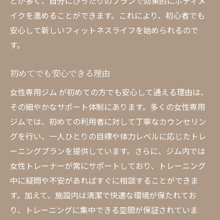
とが多く、自分にぴったりのプランで効果的にボディメ
安心して任せられる理由
イクを進めることができます。これにより、初心者でも
トレーナーが提供する特別サポート
安心して新しいフィットネスライフを始められるので
トレーニングの質を高める専門家
す。
女性専用ジム で変わる自分自分磨きの第一歩を
踏み出そう
初めてでも安心できる理由
自分磨きのスタートを支えるジム
女性専用ジム が初めての方でも安心して通える理由は、
女性専用ジム で見つける新しい自分
その細やかなサポート体制にあります。多くの女性専用
自分を変える第一歩とは
ジムでは、初めての利用者に対して丁寧なカウンセリン
グを行い、一人ひとりの目標や体力レベルに応じたトレ
変化を実感できるジムの力
ーニングプランを提供しています。さらに、ジム内では
自分磨きを始めるための環境
女性トレーナーが常にサポートしており、トレーニング
新しい自分に出会うための方法
中に疑問や不安があればすぐに相談することができま
女性専用ジム で健康的なライフスタイルを手に
す。加えて、施設内は清潔で快適な環境が保たれてお
入れる方法
り、トレーニングに集中できる空間が保証されていま
健康的な生活への第一歩