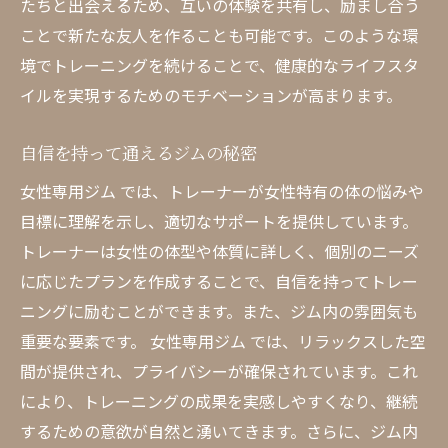
たちと出会えるため、互いの体験を共有し、励まし合う
ことで新たな友人を作ることも可能です。このような環
境でトレーニングを続けることで、健康的なライフスタ
イルを実現するためのモチベーションが高まります。
自信を持って通えるジムの秘密
女性専用ジム では、トレーナーが女性特有の体の悩みや
目標に理解を示し、適切なサポートを提供しています。
トレーナーは女性の体型や体質に詳しく、個別のニーズ
に応じたプランを作成することで、自信を持ってトレー
ニングに励むことができます。また、ジム内の雰囲気も
重要な要素です。 女性専用ジム では、リラックスした空
間が提供され、プライバシーが確保されています。これ
により、トレーニングの成果を実感しやすくなり、継続
するための意欲が自然と湧いてきます。さらに、ジム内