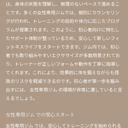
は、身体の状態を理解し、無理のないペースで進めるこ
とです。多くの女性専用ジムでは、個別にカウンセリン
グが行われ、トレーニングの目的や体力に応じたプログ
ラムが提案されます。このように、初心者向けに特化し
たサポート体制が整っているため、安心して新しいフィ
ットネスライフをスタートできます。ジム内では、初心
者でも取り組みやすいエクササイズが多数用意されてお
り、トレーナーが正しいフォームや動作を丁寧に指導し
てくれます。これにより、効果的に体を鍛えながらも怪
我のリスクを軽減できるのです。初心者が第一歩を踏み
出すには、 女性専用ジム の環境が非常に適していると言
えるでしょう。
女性専用ジム での安心スタート
女性専用ジム では、安心してトレーニングを始められる