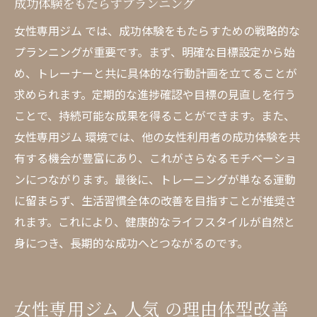
成功体験をもたらすプランニング
女性専用ジム では、成功体験をもたらすための戦略的な
プランニングが重要です。まず、明確な目標設定から始
め、トレーナーと共に具体的な行動計画を立てることが
求められます。定期的な進捗確認や目標の見直しを行う
ことで、持続可能な成果を得ることができます。また、
女性専用ジム 環境では、他の女性利用者の成功体験を共
有する機会が豊富にあり、これがさらなるモチベーショ
ンにつながります。最後に、トレーニングが単なる運動
に留まらず、生活習慣全体の改善を目指すことが推奨さ
れます。これにより、健康的なライフスタイルが自然と
身につき、長期的な成功へとつながるのです。
女性専用ジム 人気 の理由体型改善