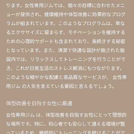
ります。女性専用ジムでは、個々の目標に合わせたメニ
ューが提供され、健康維持や体型改善に効果的なプログ
ラムが組まれています。このようなプログラムは、単な
るエクササイズに留まらず、モチベーションを維持する
ための心理的サポートも含まれており、長続きする秘密
となっています。また、清潔で快適な設計が施された施
設内では、リラックスしてトレーニングを行うことがで
き、これが日常生活のストレス解消にもつながります。
このような細やかな配慮と高品質なサービスが、 女性専
用ジム の人気を支えている要因と言えるでしょう。
体型改善を目指す女性に最適
女性専用ジム は、体型改善を目指す女性にとって理想的
な場所です。特に、初心者でも安心して通える環境が整
っているため、継続的にトレーニングを続けることがで