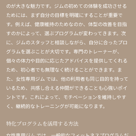
のが大きな魅力です。ジムの初めての体験を成功させる
ためには、まず自分の目標を明確にすることが重要で
す。例えば、健康維持のためなのか、体型の改善を目指
すのかによって、選ぶプログラムが変わってきます。次
に、ジムのスタッフと相談しながら、自分に合ったプロ
グラムを選ぶことが大切です。専門のトレーナーが、
個々の体力や目的に応じたアドバイスを提供してくれる
ため、初心者でも無理なく続けることができます。ま
た、女性専用ジム では、他の利用者も同じ目的を持って
いるため、共感し合える仲間ができることも心強いポイ
ントです。これによって、モチベーションを維持しやす
く、継続的なトレーニングが可能になります。
特化プログラムを活用する方法
女性専用ジム では、一般的なフィットネスプログラムだ