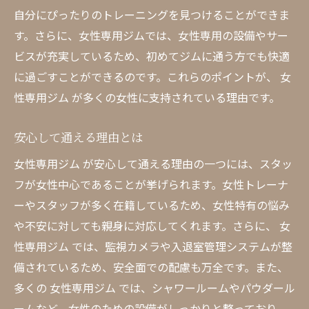
自分にぴったりのトレーニングを見つけることができま
す。さらに、女性専用ジムでは、女性専用の設備やサー
ビスが充実しているため、初めてジムに通う方でも快適
に過ごすことができるのです。これらのポイントが、 女
性専用ジム が多くの女性に支持されている理由です。
安心して通える理由とは
女性専用ジム が安心して通える理由の一つには、スタッ
フが女性中心であることが挙げられます。女性トレーナ
ーやスタッフが多く在籍しているため、女性特有の悩み
や不安に対しても親身に対応してくれます。さらに、 女
性専用ジム では、監視カメラや入退室管理システムが整
備されているため、安全面での配慮も万全です。また、
多くの 女性専用ジム では、シャワールームやパウダール
ームなど、女性のための設備がしっかりと整っており、