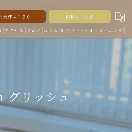
会員様はこちら
体験はこちら
徴
アクセス
ブログ
コラム
出張パーソナルトレーニング
h グリッシュ