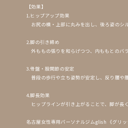
【効果】
1.ヒップアップ効果
お尻の横・上部に丸みを出し、後ろ姿のシル
2.脚の引き締め
外ももの張りを和らげつつ、内ももとのバ
3.骨盤・股関節の安定
普段の歩行や立ち姿勢が安定し、反り腰や腰
4.脚長効果
ヒップラインが引き上がることで、脚が長
名古屋女性専用パーソナルジムglish 《グリッ