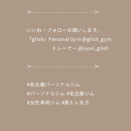
✂︎- - - - - - - - - - - - - - - - - - - - -✂︎
いいね・フォローお願いします。
『glish』Personal Gym @glish_gym
トレーナー @syun_glish
✂︎- - - - - - - - - - - - - - - - - - - - -✂︎
#名古屋パーソナルジム
#パーソナルジム #名古屋ジム
#女性専用ジム #筋トレ女子