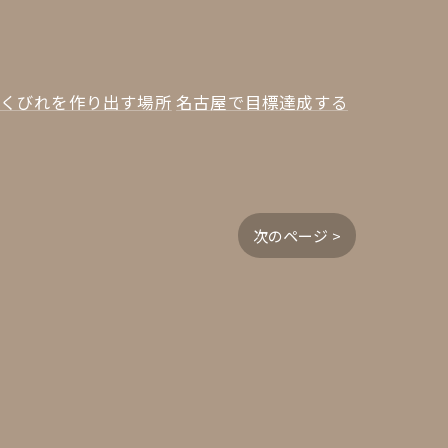
くびれを作り出す場所
名古屋で目標達成する
次のページ >