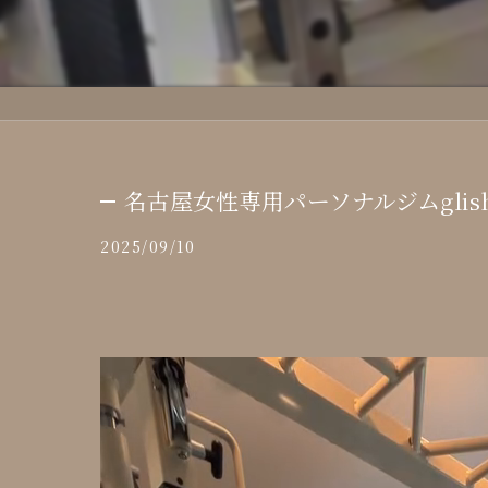
名古屋女性専用パーソナルジムglis
2025/09/10