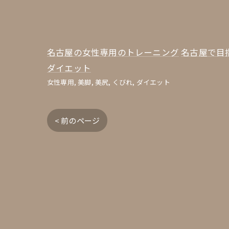
名古屋の女性専用のトレーニング
名古屋で目
ダイエット
女性専用
美脚
美尻
くびれ
ダイエット
< 前のページ