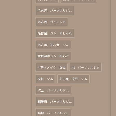
名古屋 パーソナルジム
名古屋 ダイエット
名古屋 ジム おしゃれ
名古屋 初心者 ジム
女性専用ジム 初心者
ボディメイク 女性
栄 パーソナルジム
女性 ジム
名古屋 女性 ジム
吹上 パーソナルジム
御器所 パーソナルジム
瑞穂 パーソナルジム