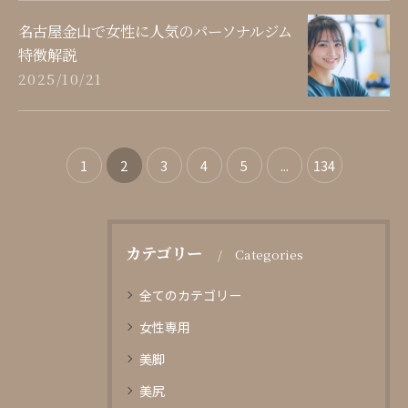
名古屋金山で女性に人気のパーソナルジム
特徴解説
2025/10/21
1
2
3
4
5
...
134
カテゴリー
Categories
全てのカテゴリー
女性専用
美脚
美尻