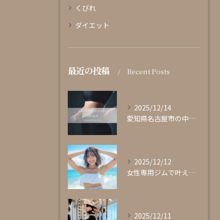
くびれ
ダイエット
最近の投稿
Recent Posts
2025/12/14
愛知県名古屋市の中心部に位置する女性専用パーソナルジムgli...
2025/12/12
女性専用ジムで叶える理想の体型作り
2025/12/11