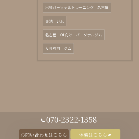
出張パーソナルトレーニング 名古屋
赤池 ジム
名古屋 OL向け パーソナルジム
女性専用 ジム
070-2322-1358
お問い合わせはこちら
体験はこちら