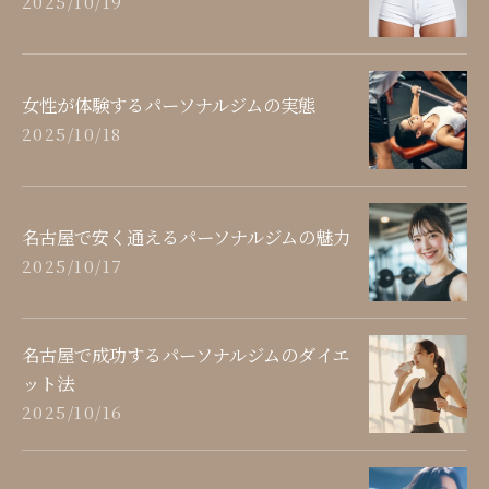
2025/10/19
女性が体験するパーソナルジムの実態
2025/10/18
名古屋で安く通えるパーソナルジムの魅力
2025/10/17
名古屋で成功するパーソナルジムのダイエ
ット法
2025/10/16