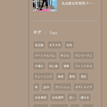
名古屋女性専用パーソナルジムglishグリッシュ
タグ
Tags
名古屋
おすすめ
女性
パーソナルジム
手ぶら
マンツーマン
子連れ
初心者
健康
フィットネス
トレーニング
美容
愛知
東区
泉
glish
グリッシュ
ボディメイク
女性専用
女性専門
安い
痩せる