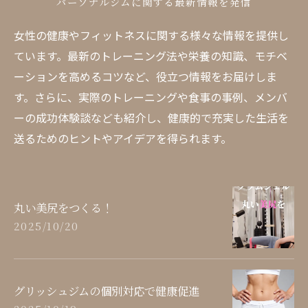
パーソナルジムに関する最新情報を発信
女性の健康やフィットネスに関する様々な情報を提供し
ています。最新のトレーニング法や栄養の知識、モチベ
ーションを高めるコツなど、役立つ情報をお届けしま
す。さらに、実際のトレーニングや食事の事例、メンバ
ーの成功体験談なども紹介し、健康的で充実した生活を
送るためのヒントやアイデアを得られます。
丸い美尻をつくる！
2025/10/20
グリッシュジムの個別対応で健康促進