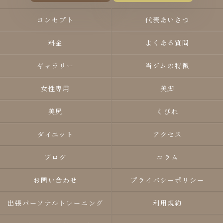
コンセプト
代表あいさつ
料金
よくある質問
ギャラリー
当ジムの特徴
女性専用
美脚
美尻
くびれ
ダイエット
アクセス
ブログ
コラム
お問い合わせ
プライバシーポリシー
出張パーソナルトレーニング
利用規約